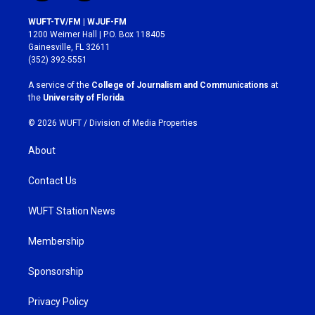
n
a
s
c
WUFT-TV/FM | WJUF-FM
t
e
1200 Weimer Hall | P.O. Box 118405
a
b
Gainesville, FL 32611
g
o
(352) 392-5551
r
o
a
k
A service of the
College of Journalism and Communications
at
m
the
University of Florida
.
© 2026 WUFT /
Division of Media Properties
About
Contact Us
WUFT Station News
Membership
Sponsorship
Privacy Policy