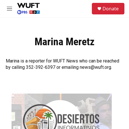
Skip to main content
S
Donate
e
M
a
e
r
n
c
u
h
Marina Meretz
u
e
r
y
Marina is a reporter for WUFT News who can be reached
by calling 352-392-6397 or emailing news@wuft.org.