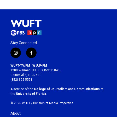
Stay Connected
i
f
n
a
s
c
WUFT-TV/FM | WJUF-FM
t
e
1200 Weimer Hall | P.O. Box 118405
a
b
Gainesville, FL 32611
g
o
(352) 392-5551
r
o
a
k
A service of the
College of Journalism and Communications
at
m
the
University of Florida
.
© 2026 WUFT /
Division of Media Properties
About