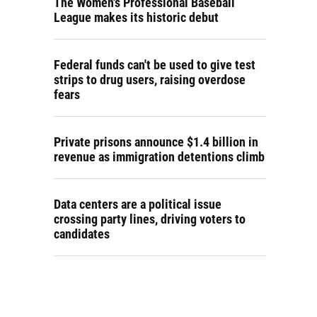
The Women's Professional Baseball
League makes its historic debut
Federal funds can't be used to give test
strips to drug users, raising overdose
fears
Private prisons announce $1.4 billion in
revenue as immigration detentions climb
Data centers are a political issue
crossing party lines, driving voters to
candidates