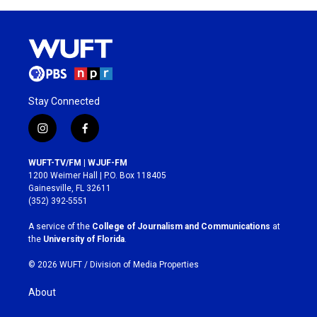
Stay Connected
i
f
n
a
s
c
WUFT-TV/FM | WJUF-FM
t
e
1200 Weimer Hall | P.O. Box 118405
a
b
Gainesville, FL 32611
g
o
(352) 392-5551
r
o
a
k
A service of the
College of Journalism and Communications
at
m
the
University of Florida
.
© 2026 WUFT /
Division of Media Properties
About