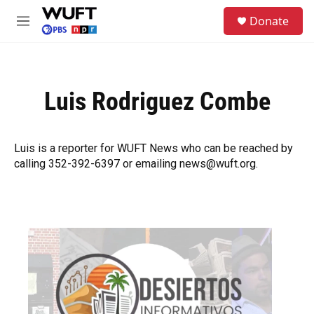
Skip to main content
S
Donate
e
M
a
e
r
n
c
u
h
Luis Rodriguez Combe
u
e
r
y
Luis is a reporter for WUFT News who can be reached by
calling 352-392-6397 or emailing news@wuft.org.