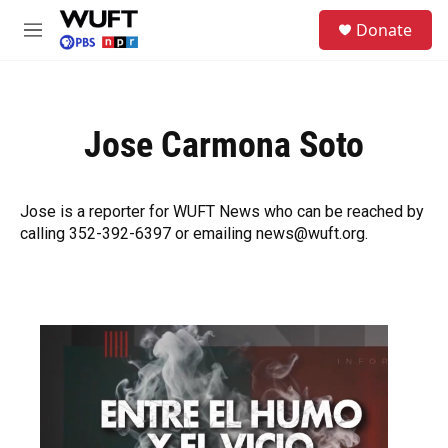
Skip to main content
S
Donate
e
M
a
e
r
n
c
u
h
Jose Carmona Soto
u
e
r
y
Jose is a reporter for WUFT News who can be reached by
calling 352-392-6397 or emailing news@wuft.org.