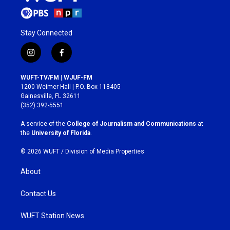
Stay Connected
i
f
n
a
s
c
WUFT-TV/FM | WJUF-FM
t
e
1200 Weimer Hall | P.O. Box 118405
a
b
Gainesville, FL 32611
g
o
(352) 392-5551
r
o
a
k
A service of the
College of Journalism and Communications
at
m
the
University of Florida
.
© 2026 WUFT /
Division of Media Properties
About
Contact Us
WUFT Station News