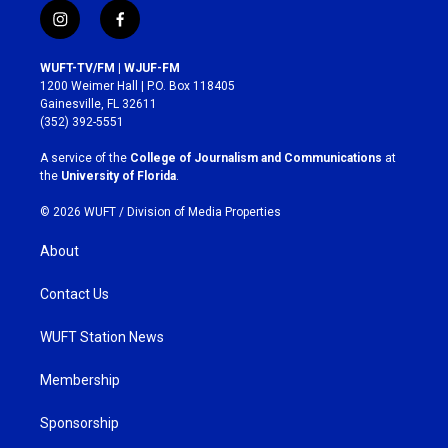
i
f
n
a
s
c
WUFT-TV/FM | WJUF-FM
t
e
1200 Weimer Hall | P.O. Box 118405
a
b
Gainesville, FL 32611
g
o
(352) 392-5551
r
o
a
k
A service of the
College of Journalism and Communications
at
m
the
University of Florida
.
© 2026 WUFT /
Division of Media Properties
About
Contact Us
WUFT Station News
Membership
Sponsorship