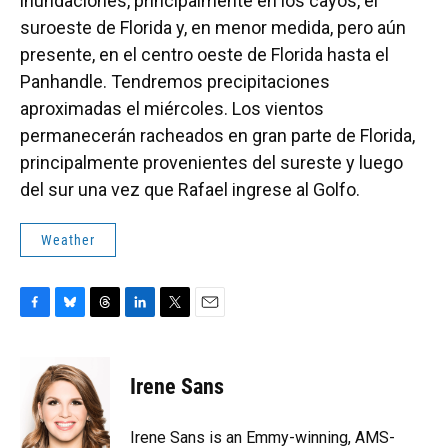
inundaciones, principalmente en los cayos, el
suroeste de Florida y, en menor medida, pero aún
presente, en el centro oeste de Florida hasta el
Panhandle. Tendremos precipitaciones
aproximadas el miércoles. Los vientos
permanecerán racheados en gran parte de Florida,
principalmente provenientes del sureste y luego
del sur una vez que Rafael ingrese al Golfo.
Weather
F
B
T
L
T
E
a
l
h
i
w
m
c
u
r
n
i
a
e
e
e
k
t
i
Irene Sans
b
s
a
e
t
l
o
k
d
d
e
o
y
s
I
r
Irene Sans is an Emmy-winning, AMS-