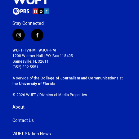
Stay Connected
i
f
n
a
s
c
WUFT-TV/FM | WJUF-FM
t
e
1200 Weimer Hall | P.O. Box 118405
a
b
Gainesville, FL 32611
g
o
(352) 392-5551
r
o
a
k
A service of the
College of Journalism and Communications
at
m
the
University of Florida
.
© 2026 WUFT /
Division of Media Properties
About
Contact Us
WUFT Station News