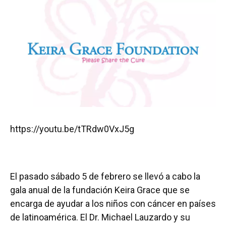
e
e
e
k
t
i
b
s
a
e
t
l
o
k
d
d
e
o
y
s
I
r
k
n
https://youtu.be/tTRdw0VxJ5g
El pasado sábado 5 de febrero se llevó a cabo la
gala anual de la fundación Keira Grace que se
encarga de ayudar a los niños con cáncer en países
de latinoamérica. El Dr. Michael Lauzardo y su