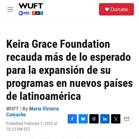
Skip to main content
S
Donate
e
M
a
e
r
n
c
u
h
Keira Grace Foundation
u
e
recauda más de lo esperado
r
y
para la expansión de su
programas en nuevos países
de latinoamérica
WUFT | By
Maria Victoria
Camacho
Published February 7, 2022 at
F
B
T
L
T
E
10:23 PM EST
a
l
h
i
w
m
c
u
r
n
i
a