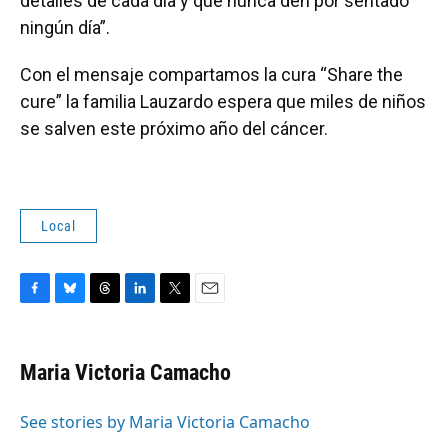
detalles de cada día y que nunca den por sentado
ningún día”.
Con el mensaje compartamos la cura “Share the
cure” la familia Lauzardo espera que miles de niños
se salven este próximo año del cáncer.
Local
F
B
T
L
T
E
a
l
h
i
w
m
c
u
r
n
i
a
e
e
e
k
t
i
Maria Victoria Camacho
b
s
a
e
t
l
o
k
d
d
e
o
y
s
I
r
See stories by Maria Victoria Camacho
k
n