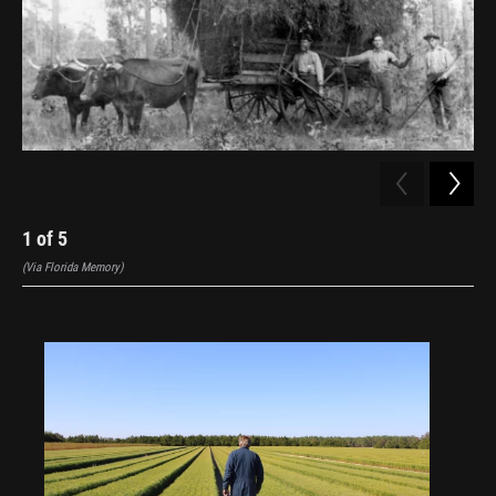
1
of
5
2
(Via Florida Memory)