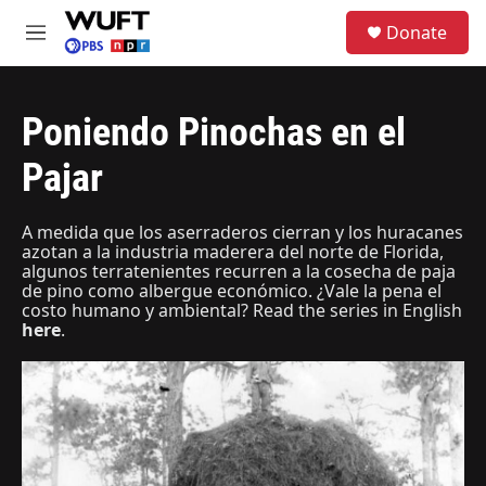
Skip to main content
S
Donate
e
M
a
e
r
n
c
u
h
Poniendo Pinochas en el
u
Pajar
e
r
y
A medida que los aserraderos cierran y los huracanes
azotan a la industria maderera del norte de Florida,
algunos terratenientes recurren a la cosecha de paja
de pino como albergue económico. ¿Vale la pena el
costo humano y ambiental? Read the series in English
here
.