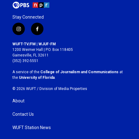
Stay Connected
i
f
n
a
s
c
WUFT-TV/FM | WJUF-FM
t
e
1200 Weimer Hall | P.O. Box 118405
a
b
Gainesville, FL 32611
g
o
(352) 392-5551
r
o
a
k
A service of the
College of Journalism and Communications
at
m
the
University of Florida
.
© 2026 WUFT /
Division of Media Properties
About
Contact Us
WUFT Station News