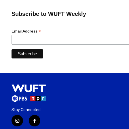
Subscribe to WUFT Weekly
*
Email Address
Stay Connected
i
f
n
a