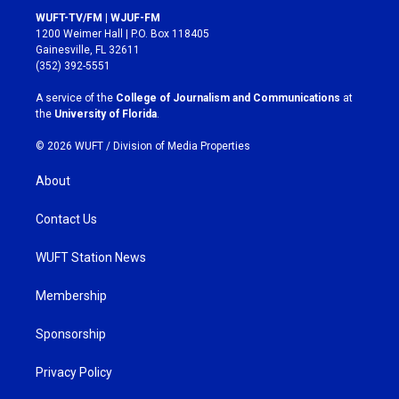
s
c
WUFT-TV/FM | WJUF-FM
t
e
1200 Weimer Hall | P.O. Box 118405
a
b
Gainesville, FL 32611
g
o
(352) 392-5551
r
o
a
k
A service of the
College of Journalism and Communications
at
m
the
University of Florida
.
© 2026 WUFT /
Division of Media Properties
About
Contact Us
WUFT Station News
Membership
Sponsorship
Privacy Policy