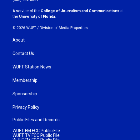
r
o
a
k
A service of the
College of Journalism and Communications
at
m
the
University of Florida
.
© 2026 WUFT /
Division of Media Properties
About
Contact Us
WUFT Station News
Membership
Sponsorship
Privacy Policy
Public Files and Records
WUFT FM FCC Public File
WUFT TV FCC Public File