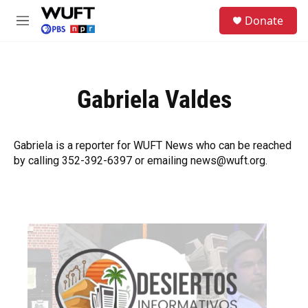
Skip to main content
S
Donate
e
M
a
e
r
n
c
u
h
Gabriela Valdes
u
e
r
y
Gabriela is a reporter for WUFT News who can be reached
by calling 352-392-6397 or emailing news@wuft.org.