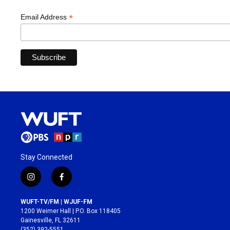
*
Email Address
Stay Connected
i
f
n
a
s
c
WUFT-TV/FM | WJUF-FM
t
e
1200 Weimer Hall | P.O. Box 118405
a
b
Gainesville, FL 32611
g
o
(352) 392-5551