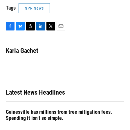
Tags
NPR News
F
B
T
L
T
E
a
l
h
i
w
m
c
u
r
n
i
a
e
e
e
k
t
i
Karla Gachet
b
s
a
e
t
l
o
k
d
d
e
o
y
s
I
r
k
n
Latest News Headlines
Gainesville has millions from tree mitigation fees.
Spending it isn’t so simple.