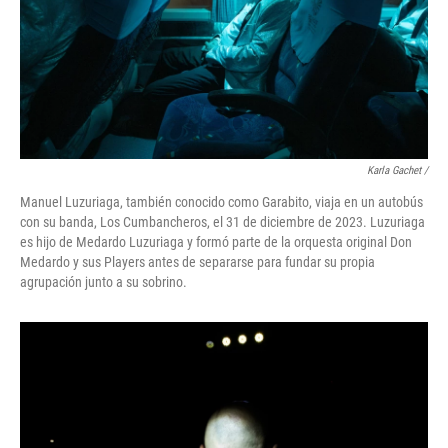
Karla Gachet
/
Manuel Luzuriaga, también conocido como Garabito, viaja en un autobús
con su banda, Los Cumbancheros, el 31 de diciembre de 2023. Luzuriaga
es hijo de Medardo Luzuriaga y formó parte de la orquesta original Don
Medardo y sus Players antes de separarse para fundar su propia
agrupación junto a su sobrino.