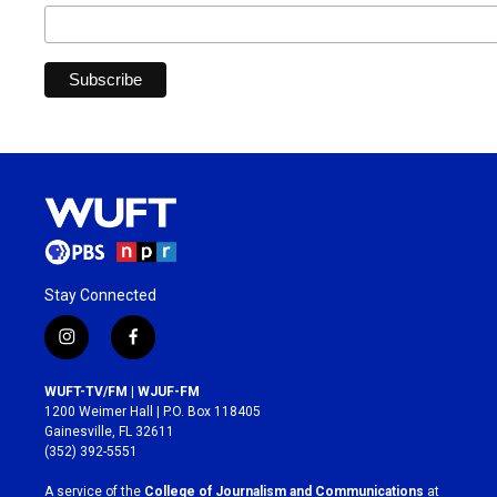
Stay Connected
i
f
n
a
s
c
WUFT-TV/FM | WJUF-FM
t
e
1200 Weimer Hall | P.O. Box 118405
a
b
Gainesville, FL 32611
g
o
(352) 392-5551
r
o
a
k
A service of the
College of Journalism and Communications
at