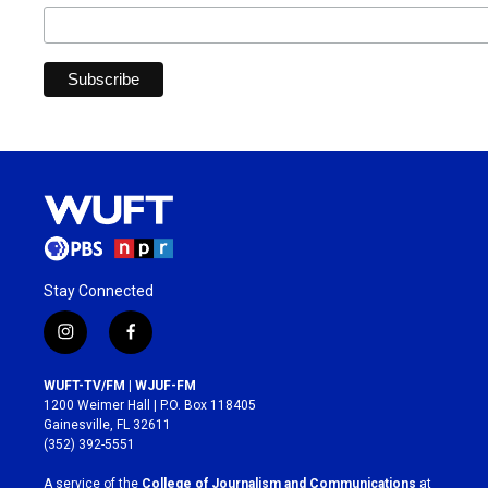
Stay Connected
i
f
n
a
s
c
WUFT-TV/FM | WJUF-FM
t
e
1200 Weimer Hall | P.O. Box 118405
a
b
Gainesville, FL 32611
g
o
(352) 392-5551
r
o
a
k
A service of the
College of Journalism and Communications
at