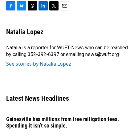
F
B
T
L
T
E
a
l
h
i
w
m
c
u
r
n
i
a
e
e
e
k
t
i
Natalia Lopez
b
s
a
e
t
l
o
k
d
d
e
o
y
s
I
r
Natalia is a reporter for WUFT News who can be reached
k
n
by calling 352-392-6397 or emailing news@wuft.org.
See stories by Natalia Lopez
Latest News Headlines
Gainesville has millions from tree mitigation fees.
Spending it isn’t so simple.