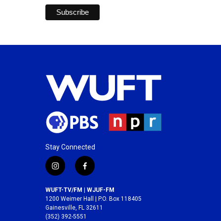
Stay Connected
i
f
n
a
s
c
WUFT-TV/FM | WJUF-FM
t
e
1200 Weimer Hall | P.O. Box 118405
a
b
Gainesville, FL 32611
(352) 392-5551
g
o