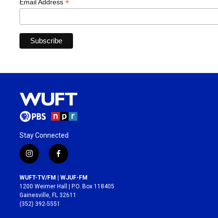
*
Email Address
Stay Connected
i
f
n
a
s
c
WUFT-TV/FM | WJUF-FM
t
e
1200 Weimer Hall | P.O. Box 118405
a
b
Gainesville, FL 32611
g
o
(352) 392-5551
r
o