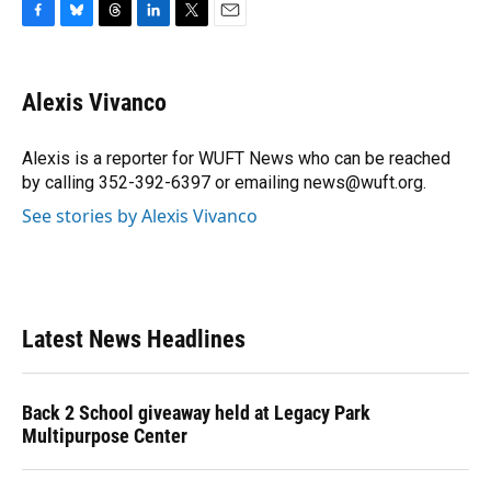
F
B
T
L
T
E
a
l
h
i
w
m
c
u
r
n
i
a
e
e
e
k
t
i
Alexis Vivanco
b
s
a
e
t
l
o
k
d
d
e
o
y
s
I
r
Alexis is a reporter for WUFT News who can be reached
k
n
by calling 352-392-6397 or emailing news@wuft.org.
See stories by Alexis Vivanco
Latest News Headlines
Back 2 School giveaway held at Legacy Park
Multipurpose Center