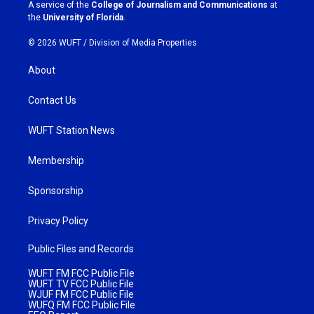
a
k
A service of the
College of Journalism and Communications
at
m
the
University of Florida
.
© 2026 WUFT /
Division of Media Properties
About
Contact Us
WUFT Station News
Membership
Sponsorship
Privacy Policy
Public Files and Records
WUFT FM FCC Public File
WUFT TV FCC Public File
WJUF FM FCC Public File
WUFQ FM FCC Public File