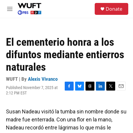
Skip to main content
S
Donate
e
M
a
e
r
n
c
u
h
El cementerio honra a los
u
e
difuntos mediante entierros
r
y
naturales
WUFT | By
Alexis Vivanco
Published November 7, 2025 at
F
B
T
L
T
E
2:12 PM EST
a
l
h
i
w
m
c
u
r
n
i
a
e
e
e
k
t
i
Susan Nadeau visitó la tumba sin nombre donde su
b
s
a
e
t
l
o
k
d
d
e
madre fue enterrada. Con una flor en la mano,
o
y
s
I
r
Nadeau recordó entre lágrimas lo que más le
k
n