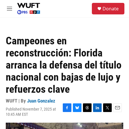
Skip to main content
S
Donate
e
M
a
e
r
n
c
u
h
Campeones en
u
e
reconstrucción: Florida
r
y
arranca la defensa del título
nacional con bajas de lujo y
refuerzos clave
WUFT | By
Juan Gonzalez
Published November 7, 2025 at
F
B
T
L
T
E
10:45 AM EST
a
l
h
i
w
m
c
u
r
n
i
a