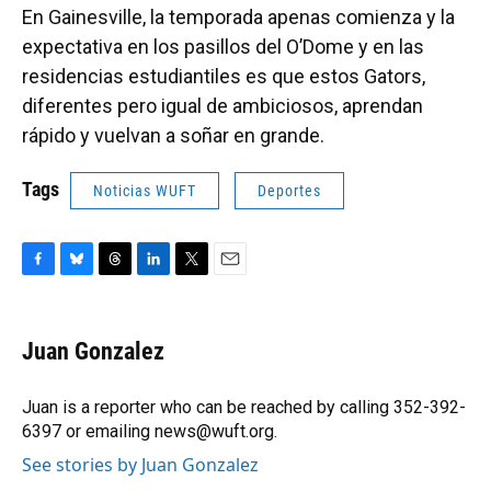
En Gainesville, la temporada apenas comienza y la
expectativa en los pasillos del O’Dome y en las
residencias estudiantiles es que estos Gators,
diferentes pero igual de ambiciosos, aprendan
rápido y vuelvan a soñar en grande.
Tags
Noticias WUFT
Deportes
F
B
T
L
T
E
a
l
h
i
w
m
c
u
r
n
i
a
e
e
e
k
t
i
Juan Gonzalez
b
s
a
e
t
l
o
k
d
d
e
o
y
s
I
r
Juan is a reporter who can be reached by calling 352-392-
k
n
6397 or emailing news@wuft.org.
See stories by Juan Gonzalez