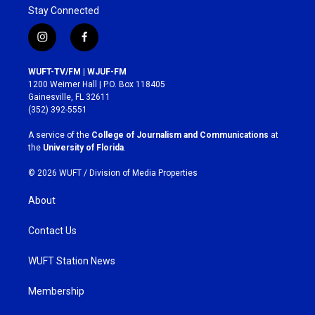
Stay Connected
i
f
n
a
s
c
WUFT-TV/FM | WJUF-FM
t
e
1200 Weimer Hall | P.O. Box 118405
a
b
Gainesville, FL 32611
g
o
(352) 392-5551
r
o
a
k
A service of the
College of Journalism and Communications
at
m
the
University of Florida
.
© 2026 WUFT /
Division of Media Properties
About
Contact Us
WUFT Station News
Membership