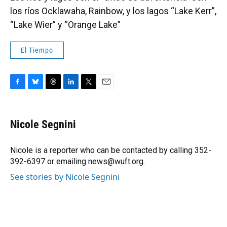
los ríos Ocklawaha, Rainbow, y los lagos “Lake Kerr”,
“Lake Wier” y “Orange Lake”
El Tiempo
F
B
T
L
T
E
a
l
h
i
w
m
c
u
r
n
i
a
e
e
e
k
t
i
Nicole Segnini
b
s
a
e
t
l
o
k
d
d
e
o
y
s
I
r
Nicole is a reporter who can be contacted by calling 352-
k
n
392-6397 or emailing news@wuft.org.
See stories by Nicole Segnini