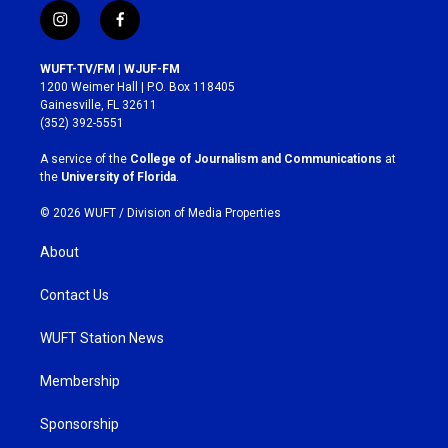
i
f
n
a
s
c
WUFT-TV/FM | WJUF-FM
t
e
1200 Weimer Hall | P.O. Box 118405
a
b
Gainesville, FL 32611
g
o
(352) 392-5551
r
o
a
k
A service of the
College of Journalism and Communications
at
m
the
University of Florida
.
© 2026 WUFT /
Division of Media Properties
About
Contact Us
WUFT Station News
Membership
Sponsorship