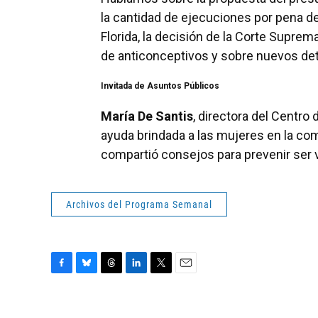
la cantidad de ejecuciones por pena de
Florida, la decisión de la Corte Supre
de anticonceptivos y sobre nuevos det
Invitada de Asuntos Públicos
María De Santis
, directora del Centro
ayuda brindada a las mujeres en la com
compartió consejos para prevenir ser 
Archivos del Programa Semanal
F
B
T
L
T
E
a
l
h
i
w
m
c
u
r
n
i
a