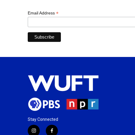
*
Email Address
Stay Connected
i
f