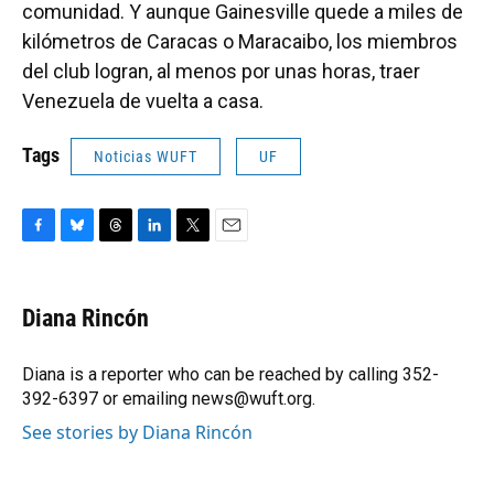
comunidad. Y aunque Gainesville quede a miles de
kilómetros de Caracas o Maracaibo, los miembros
del club logran, al menos por unas horas, traer
Venezuela de vuelta a casa.
Tags
Noticias WUFT
UF
F
B
T
L
T
E
a
l
h
i
w
m
c
u
r
n
i
a
e
e
e
k
t
i
Diana Rincón
b
s
a
e
t
l
o
k
d
d
e
o
y
s
I
r
Diana is a reporter who can be reached by calling 352-
k
n
392-6397 or emailing news@wuft.org.
See stories by Diana Rincón