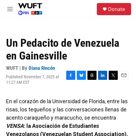
Skip to main content
S
Donate
e
M
a
e
r
n
c
u
h
Un Pedacito de Venezuela
u
e
en Gainesville
r
y
WUFT | By
Diana Rincón
Published November 7, 2025 at
F
B
T
L
T
E
11:27 AM EST
a
l
h
i
w
m
c
u
r
n
i
a
e
e
e
k
t
i
En el corazón de la Universidad de Florida, entre las
b
s
a
e
t
l
o
k
d
d
e
risas, los tequeños y las conversaciones llenas de
o
y
s
I
r
acento caraqueño y maracucho, se encuentra
k
n
VENSA
: la Asociación de Estudiantes
Venezolanos (Venezuelan Student Association).