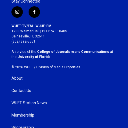
Stay Connected
i
f
n
a
s
c
WUFT-TV/FM | WJUF-FM
t
e
1200 Weimer Hall | P.O. Box 118405
a
b
Gainesville, FL 32611
g
o
(352) 392-5551
r
o
a
k
A service of the
College of Journalism and Communications
at
m
the
University of Florida
.
© 2026 WUFT /
Division of Media Properties
About
Contact Us
WUFT Station News
Membership
Sponsorship