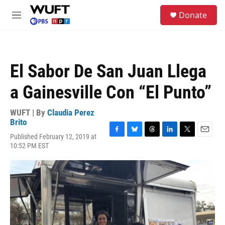
Skip to main content
S
Donate
e
M
a
e
r
n
c
u
h
El Sabor De San Juan Llega
u
e
a Gainesville Con “El Punto”
r
y
WUFT | By
Claudia Perez
Brito
Published February 12, 2019 at
F
B
T
L
T
E
10:52 PM EST
a
l
h
i
w
m
c
u
r
n
i
a
e
e
e
k
t
i
b
s
a
e
t
l
o
k
d
d
e
o
y
s
I
r
k
n