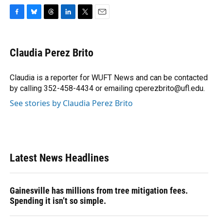
F
B
T
L
T
E
a
l
h
i
w
m
c
u
r
n
i
a
e
e
e
k
t
i
Claudia Perez Brito
b
s
a
e
t
l
o
k
d
d
e
o
y
s
I
r
Claudia is a reporter for WUFT News and can be contacted
k
n
by calling 352-458-4434 or emailing cperezbrito@ufl.edu.
See stories by Claudia Perez Brito
Latest News Headlines
Gainesville has millions from tree mitigation fees.
Spending it isn’t so simple.