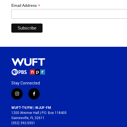
*
Email Address
Stay Connected
i
f
n
a
s
c
WUFT-TV/FM | WJUF-FM
t
e
1200 Weimer Hall | P.O. Box 118405
a
b
Gainesville, FL 32611
g
o
(352) 392-5551
r
o