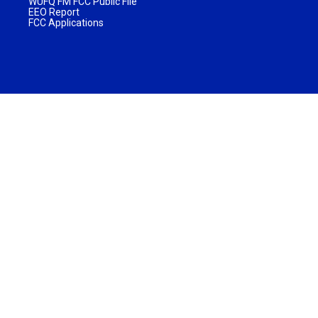
WUFQ FM FCC Public File
EEO Report
FCC Applications