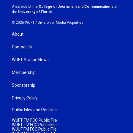
a
k
A service of the
College of Journalism and Communications
at
m
the
University of Florida
.
© 2026 WUFT /
Division of Media Properties
About
Contact Us
WUFT Station News
Membership
Sponsorship
Privacy Policy
Public Files and Records
WUFT FM FCC Public File
WUFT TV FCC Public File
WJUF FM FCC Public File