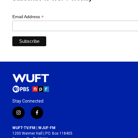
*
Email Address
Stay Connected
i
f
n
a
s
c
WUFT-TV/FM | WJUF-FM
t
e
1200 Weimer Hall | P.O. Box 118405
a
b