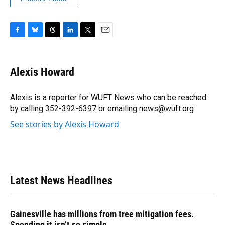
F
B
T
L
T
E
a
l
h
i
w
m
c
u
r
n
i
a
e
e
e
k
t
i
Alexis Howard
b
s
a
e
t
l
o
k
d
d
e
o
y
s
I
r
Alexis is a reporter for WUFT News who can be reached
k
n
by calling 352-392-6397 or emailing news@wuft.org.
See stories by Alexis Howard
Latest News Headlines
Gainesville has millions from tree mitigation fees.
Spending it isn’t so simple.