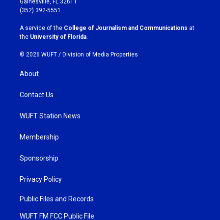
Gainesville, FL 32611
g
o
(352) 392-5551
r
o
a
k
A service of the
College of Journalism and Communications
at
m
the
University of Florida
.
© 2026 WUFT /
Division of Media Properties
About
Contact Us
WUFT Station News
Membership
Sponsorship
Privacy Policy
Public Files and Records
WUFT FM FCC Public File