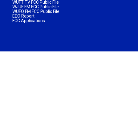
WUFT TV FCC Public File
WJUF FM FCC Public File
WUFQ FM FCC Public File
EEO Report
FCC Applications