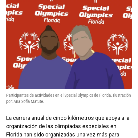
e
e
e
k
t
i
b
s
a
e
t
l
o
k
d
d
e
o
y
s
I
r
k
n
Participantes de actividades en el Special Olympics de Florida. Ilustración
por: Ana Sofía Matute.
La carrera anual de cinco kilómetros que apoya a la
organización de las olimpiadas especiales en
Florida han sido organizadas una vez más para