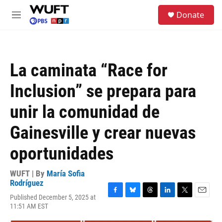
Skip to main content
S
Donate
e
M
a
e
r
n
c
u
h
La caminata “Race for
u
e
Inclusion” se prepara para
r
y
unir la comunidad de
Gainesville y crear nuevas
oportunidades
WUFT | By
María Sofia
Rodríguez
Published December 5, 2025 at
F
B
T
L
T
E
11:51 AM EST
a
l
h
i
w
m
c
u
r
n
i
a