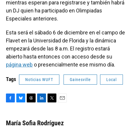
mientras esperan para registrarse y también habrá
un DJ quien ha participado en Olimpiadas
Especiales anteriores.
Esta será el sábado 6 de diciembre en el campo de
Flavet en la Universidad de Florida y la dinámica
empezará desde las 8 a.m. El registro estará
abierto hasta entonces con acceso desde su
página web
o presencialmente ese mismo día.
Tags
Noticias WUFT
Gainesville
Local
F
B
T
L
T
E
a
l
h
i
w
m
c
u
r
n
i
a
e
e
e
k
t
i
María Sofia Rodríguez
b
s
a
e
t
l
o
k
d
d
e