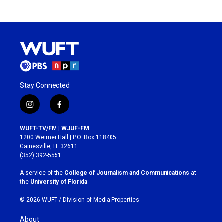
Stay Connected
i
f
n
a
s
c
WUFT-TV/FM | WJUF-FM
t
e
1200 Weimer Hall | P.O. Box 118405
a
b
Gainesville, FL 32611
g
o
(352) 392-5551
r
o
a
k
A service of the
College of Journalism and Communications
at
m
the
University of Florida
.
© 2026 WUFT /
Division of Media Properties
About