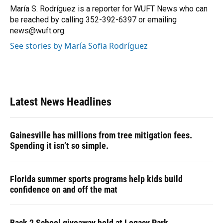
o
y
s
I
r
María S. Rodríguez is a reporter for WUFT News who can
k
n
be reached by calling 352-392-6397 or emailing
news@wuft.org.
See stories by María Sofia Rodríguez
Latest News Headlines
Gainesville has millions from tree mitigation fees.
Spending it isn’t so simple.
Florida summer sports programs help kids build
confidence on and off the mat
Back 2 School giveaway held at Legacy Park