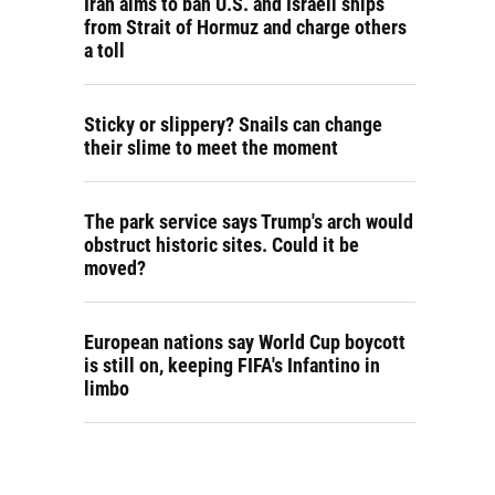
Iran aims to ban U.S. and Israeli ships
from Strait of Hormuz and charge others
a toll
Sticky or slippery? Snails can change
their slime to meet the moment
The park service says Trump's arch would
obstruct historic sites. Could it be
moved?
European nations say World Cup boycott
is still on, keeping FIFA's Infantino in
limbo