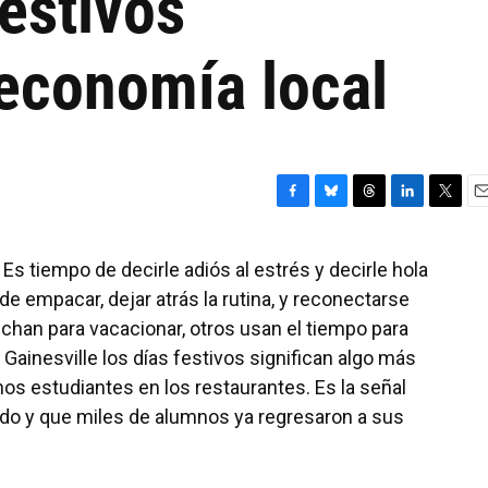
estivos
 economía local
F
B
T
L
T
E
a
l
h
i
w
m
c
u
r
n
i
a
 Es tiempo de decirle adiós al estrés y decirle hola
e
e
e
k
t
i
 empacar, dejar atrás la rutina, y reconectarse
b
s
a
e
t
l
o
k
d
d
e
echan para vacacionar, otros usan el tiempo para
o
y
s
I
r
 Gainesville los días festivos significan algo más
k
n
os estudiantes en los restaurantes. Es la señal
do y que miles de alumnos ya regresaron a sus