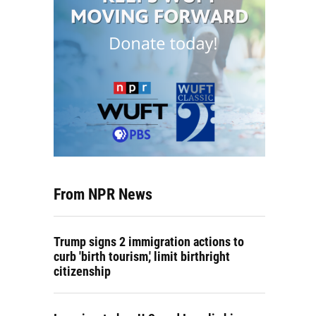
From NPR News
Trump signs 2 immigration actions to
curb 'birth tourism,' limit birthright
citizenship