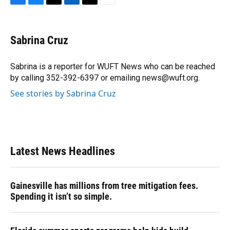
F
B
T
L
T
E
a
l
h
i
w
m
c
u
r
n
i
a
e
e
e
k
t
i
Sabrina Cruz
b
s
a
e
t
l
o
k
d
d
e
o
y
s
I
r
Sabrina is a reporter for WUFT News who can be reached
k
n
by calling 352-392-6397 or emailing news@wuft.org.
See stories by Sabrina Cruz
Latest News Headlines
Gainesville has millions from tree mitigation fees.
Spending it isn’t so simple.