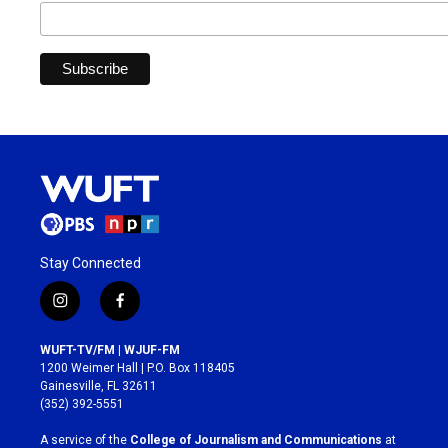
Stay Connected
i
f
n
a
s
c
WUFT-TV/FM | WJUF-FM
t
e
1200 Weimer Hall | P.O. Box 118405
a
b
Gainesville, FL 32611
g
o
(352) 392-5551
r
o
a
k
A service of the
College of Journalism and Communications
at