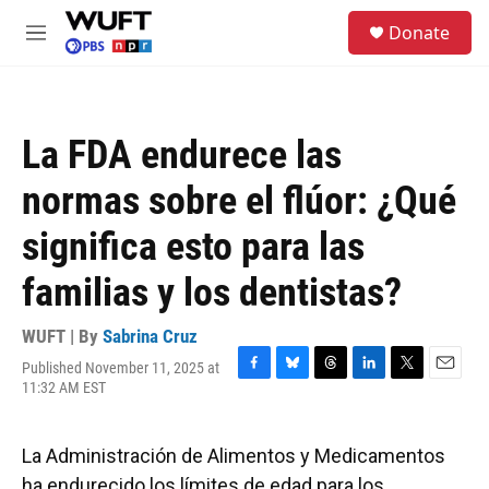
Skip to main content
S
Donate
e
M
a
e
r
n
c
u
h
La FDA endurece las
u
e
normas sobre el flúor: ¿Qué
r
y
significa esto para las
familias y los dentistas?
WUFT | By
Sabrina Cruz
Published November 11, 2025 at
F
B
T
L
T
E
11:32 AM EST
a
l
h
i
w
m
c
u
r
n
i
a
e
e
e
k
t
i
La Administración de Alimentos y Medicamentos
b
s
a
e
t
l
o
k
d
d
e
ha endurecido los límites de edad para los