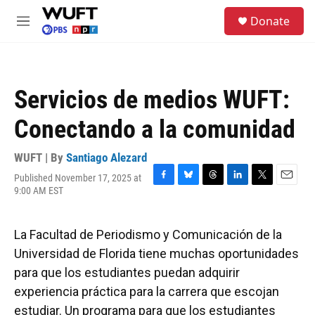
Skip to main content
S
Donate
e
M
a
e
r
n
c
u
h
Servicios de medios WUFT:
u
e
Conectando a la comunidad
r
y
WUFT | By
Santiago Alezard
Published November 17, 2025 at
F
B
T
L
T
E
9:00 AM EST
a
l
h
i
w
m
c
u
r
n
i
a
e
e
e
k
t
i
La Facultad de Periodismo y Comunicación de la
b
s
a
e
t
l
o
k
d
d
e
Universidad de Florida tiene muchas oportunidades
o
y
s
I
r
para que los estudiantes puedan adquirir
k
n
experiencia práctica para la carrera que escojan
estudiar. Un programa para que los estudiantes