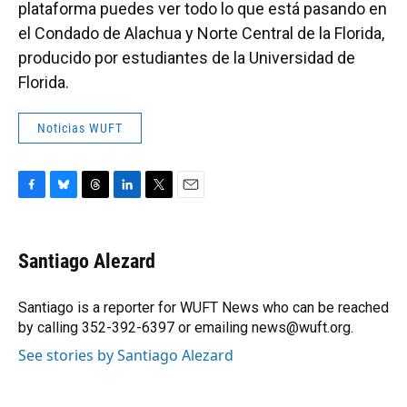
plataforma puedes ver todo lo que está pasando en
el Condado de Alachua y Norte Central de la Florida,
producido por estudiantes de la Universidad de
Florida.
Noticias WUFT
F
B
T
L
T
E
a
l
h
i
w
m
c
u
r
n
i
a
e
e
e
k
t
i
Santiago Alezard
b
s
a
e
t
l
o
k
d
d
e
o
y
s
I
r
Santiago is a reporter for WUFT News who can be reached
k
n
by calling 352-392-6397 or emailing news@wuft.org.
See stories by Santiago Alezard