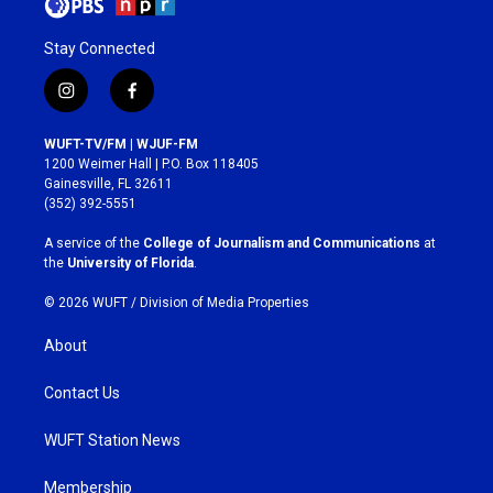
Stay Connected
i
f
n
a
s
c
WUFT-TV/FM | WJUF-FM
t
e
1200 Weimer Hall | P.O. Box 118405
a
b
Gainesville, FL 32611
g
o
(352) 392-5551
r
o
a
k
A service of the
College of Journalism and Communications
at
m
the
University of Florida
.
© 2026 WUFT /
Division of Media Properties
About
Contact Us
WUFT Station News
Membership