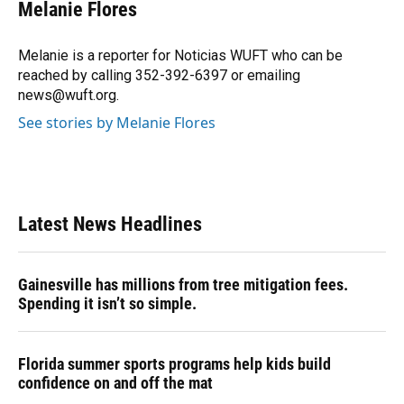
e
e
e
k
t
i
Melanie Flores
b
s
a
e
t
l
o
k
d
d
e
o
y
s
I
r
Melanie is a reporter for Noticias WUFT who can be
k
n
reached by calling 352-392-6397 or emailing
news@wuft.org.
See stories by Melanie Flores
Latest News Headlines
Gainesville has millions from tree mitigation fees.
Spending it isn’t so simple.
Florida summer sports programs help kids build
confidence on and off the mat