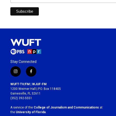
Stay Connected
i
f
n
a
s
c
WUFT-TV/FM | WJUF-FM
t
e
1200 Weimer Hall | P.O. Box 118405
a
b
Gainesville, FL 32611
g
o
(352) 392-5551
r
o
a
k
A service of the
College of Journalism and Communications
at
m
the
University of Florida
.