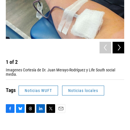
1
of
2
2
Imagenes Cortesía de Dr. Juan Merayo-Rodríguez y Life South social
Ima
media.
Sou
Tags
Noticias WUFT
Noticias locales
F
B
T
L
T
E
a
l
h
i
w
m
c
u
r
n
i
a