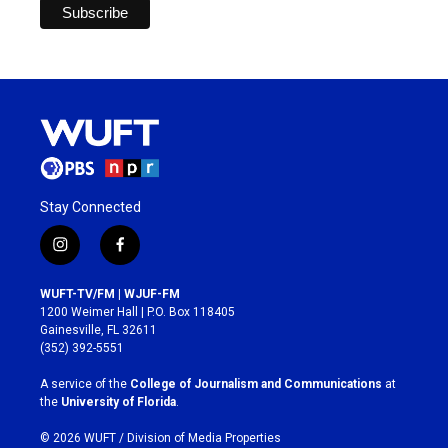
Stay Connected
i
f
n
a
s
c
WUFT-TV/FM | WJUF-FM
t
e
1200 Weimer Hall | P.O. Box 118405
a
b
Gainesville, FL 32611
g
o
(352) 392-5551
r
o
a
k
A service of the
College of Journalism and Communications
at
m
the
University of Florida
.
© 2026 WUFT /
Division of Media Properties