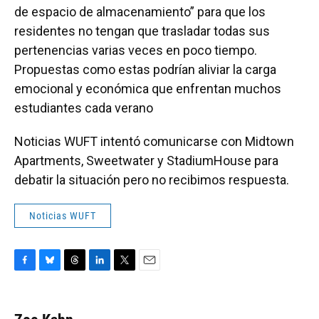
de espacio de almacenamiento” para que los
residentes no tengan que trasladar todas sus
pertenencias varias veces en poco tiempo.
Propuestas como estas podrían aliviar la carga
emocional y económica que enfrentan muchos
estudiantes cada verano
Noticias WUFT intentó comunicarse con Midtown
Apartments, Sweetwater y StadiumHouse para
debatir la situación pero no recibimos respuesta.
Noticias WUFT
F
B
T
L
T
E
a
l
h
i
w
m
c
u
r
n
i
a
e
e
e
k
t
i