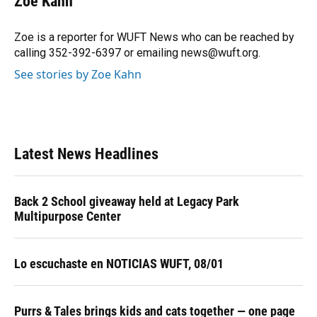
Zoe Kahn
b
s
a
e
t
l
o
k
d
d
e
o
y
s
I
r
Zoe is a reporter for WUFT News who can be reached by
k
n
calling 352-392-6397 or emailing news@wuft.org.
See stories by Zoe Kahn
Latest News Headlines
Back 2 School giveaway held at Legacy Park
Multipurpose Center
Lo escuchaste en NOTICIAS WUFT, 08/01
Purrs & Tales brings kids and cats together — one page