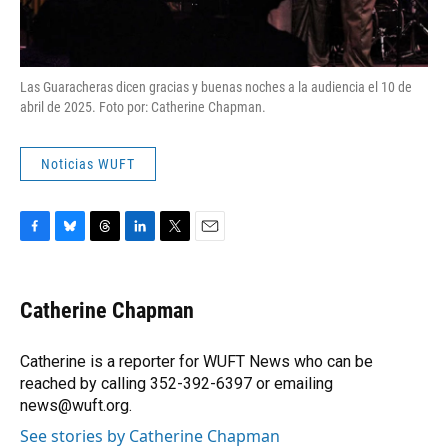
Las Guaracheras dicen gracias y buenas noches a la audiencia el 10 de
abril de 2025. Foto por: Catherine Chapman.
Noticias WUFT
F
B
T
L
T
E
a
l
h
i
w
m
c
u
r
n
i
a
e
e
e
k
t
i
Catherine Chapman
b
s
a
e
t
l
o
k
d
d
e
o
y
s
I
r
Catherine is a reporter for WUFT News who can be
k
n
reached by calling 352-392-6397 or emailing
news@wuft.org.
See stories by Catherine Chapman