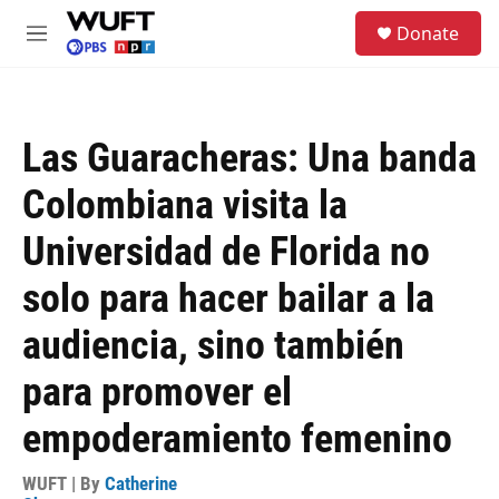
Skip to main content
S
Donate
e
M
a
e
r
n
c
u
h
Las Guaracheras: Una banda
u
e
Colombiana visita la
r
y
Universidad de Florida no
solo para hacer bailar a la
audiencia, sino también
para promover el
empoderamiento femenino
WUFT | By
Catherine