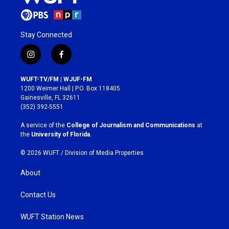
Stay Connected
i
f
n
a
s
c
WUFT-TV/FM | WJUF-FM
t
e
1200 Weimer Hall | P.O. Box 118405
a
b
Gainesville, FL 32611
g
o
(352) 392-5551
r
o
a
k
A service of the
College of Journalism and Communications
at
m
the
University of Florida
.
© 2026 WUFT /
Division of Media Properties
About
Contact Us
WUFT Station News