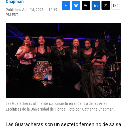
Chapman
Published April 14, 2025 at 12:19
F
B
T
L
T
E
PM EDT
a
l
h
i
w
m
c
u
r
n
i
a
e
e
e
k
t
i
b
s
a
e
t
l
o
k
d
d
e
o
y
s
I
r
k
n
Las Guaracheras al final de su concierto en el Centro de las Artes
Escénicas de la Universidad de Florida. Foto por: Catherine Chapman.
Las Guaracheras son un sexteto femenino de salsa